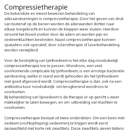
Compressietherapie
De bekendste en meest bewezen behandeling van
aderaandoeningen is compressietherapie. Door het geven van druk
van buitenaf op de benen worden de aderwanden dichter naar
elkaar toegebracht en kunnen de kleppen weer sluiten. Hierdoor
stroomt het bloed sneller door de aders en worden pijn en
oedeemklachten bestreden. Naast compressietherapie kunnen
spataders ook operatief, door sclerotherapie of laserbehandeling
worden verwijderd.
Voor de bestrijding van lymfoedeem is het elke dag noodzakelijk
compressietherapie toe te passen. Wondroos, een veel
voorkomende complicatie bij lymfoedeem, is een ernstige bacteriële
aandoening, welke in stand wordt gehouden als het lymfoedeem
niet goed afgevoerd wordt. Compressietherapie is dan, ook na een
antibiotica kuur noodzakelijk om terugkerend wondroos te
voorkomen.
Bij behandeling van lipoedeem is de therapie er op gericht u weer
makkelijker te laten bewegen, en om uitbreiding van klachten te
voorkomen.
Compressietherapie bestaat uit twee onderdelen. Om een been met
oedeem (vochtophoping) oedeemvrij te krijgen wordt eerst
gezwachteld met korte rek zwachtels. Deze zwachtels geven tijdens