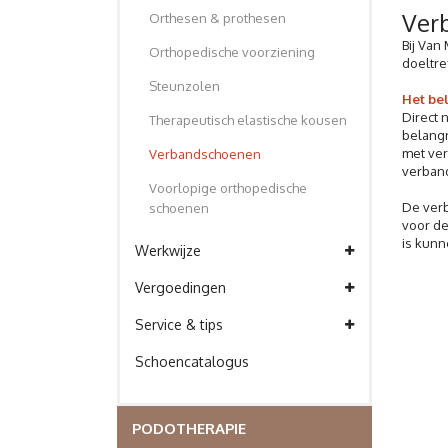
Ver
Orthesen & prothesen
Bij Van
Orthopedische voorziening
doeltre
Steunzolen
Het be
Direct 
Therapeutisch elastische kousen
belangr
met ver
Verbandschoenen
verban
Voorlopige orthopedische
De verb
schoenen
voor de
is kun
Werkwijze
Vergoedingen
Service & tips
Schoencatalogus
PODOTHERAPIE