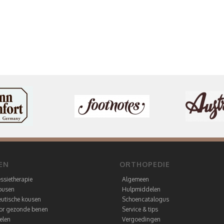
EN
ORTHOPEDIE
ssietherapie
Algemeen
ousen
Hulpmiddelen
utische kousen
Schoencatalogus
oor gezonde benen
Service & tips
elen
Vergoedingen