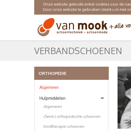
Onze website gebruikt enkel cookies voor de navig
Door onze website te gebruiken stemt u in met 
VERBANDSCHOENEN
ORTHOPEDIE
Algemeen
Hulpmiddelen
Algemeen
(Semi-) orthopedische schoenen
Kindtherapie schoenen