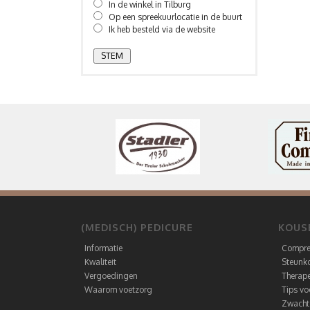
In de winkel in Tilburg
Op een spreekuurlocatie in de buurt
Ik heb besteld via de website
(MEDISCH) PEDICURE
KOUS
Informatie
Compre
Kwaliteit
Steunk
Vergoedingen
Therape
Waarom voetzorg
Tips v
Zwacht