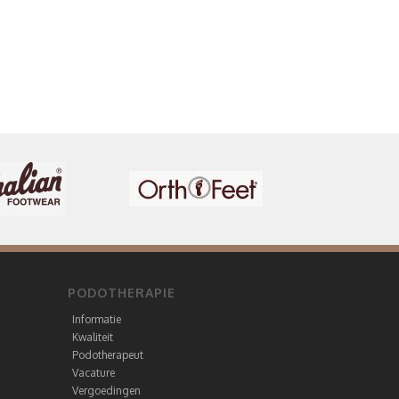
PODOTHERAPIE
Informatie
Kwaliteit
Podotherapeut
Vacature
Vergoedingen