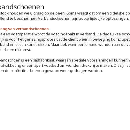
bandschoenen
 Mook houden we u graag op de been. Soms vraagt dat om een tijdelijke op
ffend te beschermen. Verbandschoenen zijn zulke tijdelijke oplossingen, 
lang van verbandschoenen
na een voetoperatie wordt de voet ingepakt in verband. De dagelijkse schoe
ijk is voor het genezingsproces dat de cliënt weer in beweging komt. Speci
band en al aan kunt trekken. Maar ook wanneer iemand wonden aan de voe
dschoen uitkomst.
andschoen is een halffabrikaat, waaraan speciale voorzieningen kunnen
 afwikkeling of een apart voetbed om wonden drukvrij te maken. Dit zijn a
nen de confectieschoenen gewoon weer gedragen worden.