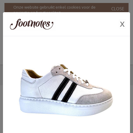
Onze website gebruikt enkel cookies voor de
CLOSE
navigatie en functionaliteit.
Door onze website te gebruiken stemt u in met ons
X
gebruik van cookies in overeenstemming met onze
Privacy & Cookie policy
.
SNEAKERS
HOME
SHOP
DAMES
FOOTNOTES
SNEAKERS
SHOP
Dames
Bandschoenen