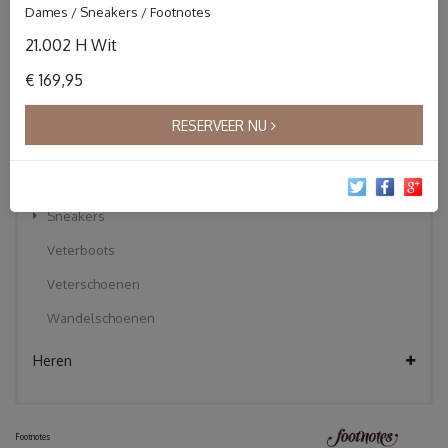
Dames / Sneakers / Footnotes
Instapper
21.002 H Wit
Klittebandschoenen
€ 169,95
Korte laarzen
Pantoffels
RESERVEER NU
Sandalen
Slippers
Sneakers
Veterboots
Veterschoenen
Wandelschoenen
Heren
Footnotes