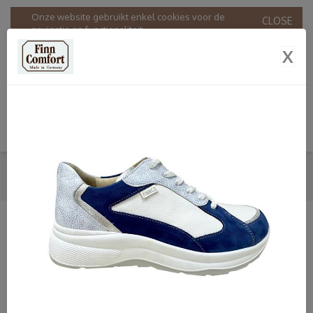
Onze website gebruikt enkel cookies voor de
CLOSE
navigatie en functionaliteit.
Door onze website te gebruiken stemt u in met ons
X
gebruik van cookies in overeenstemming met onze
Privacy & Cookie policy
.
SNEAKERS
HOME
SHOP
DAMES
FINNCOMFORT
SNEAKERS
SHOP
Dames
Bandschoenen