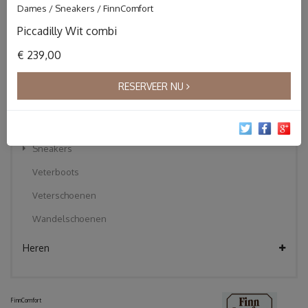
Dames / Sneakers / FinnComfort
Instapper
Piccadilly Wit combi
Klittebandschoenen
€ 239,00
Korte laarzen
Pantoffels
RESERVEER NU
Sandalen
Slippers
Sneakers
Veterboots
Veterschoenen
Wandelschoenen
Heren
FinnComfort