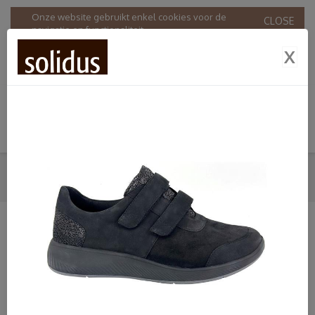
Onze website gebruikt enkel cookies voor de
CLOSE
navigatie en functionaliteit.
Door onze website te gebruiken stemt u in met ons
X
gebruik van cookies in overeenstemming met onze
Privacy & Cookie policy
.
KLITTEBANDSCHOENEN
HOME
SHOP
DAMES
SOLIDUS
KLITTEBANDSCHOENEN
SHOP
Dames
Bandschoenen