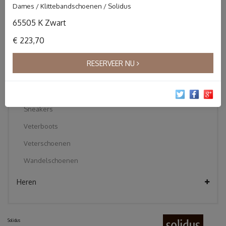
Dames / Klittebandschoenen / Solidus
Instapper
65505 K Zwart
Klittebandschoenen
€ 223,70
Korte laarzen
Pantoffels
RESERVEER NU
Sandalen
Slippers
Sneakers
Veterboots
Veterschoenen
Wandelschoenen
Heren
Solidus