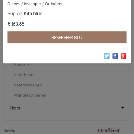
Dames / Instapper / Orthofeet
Instapper
Slip on Kita blue
Klittebandschoenen
€ 163,65
Korte laarzen
Pantoffels
RESERVEER NU
Sandalen
Slippers
Sneakers
Veterboots
Veterschoenen
Wandelschoenen
Heren
Orthofeet