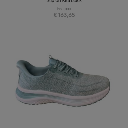
Slip on Kita black
Instapper
€ 163,65