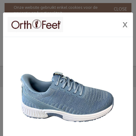
Onze website gebruikt enkel cookies voor de
CLOSE
navigatie en functionaliteit.
Door onze website te gebruiken stemt u in met ons
X
gebruik van cookies in overeenstemming met onze
Privacy & Cookie policy
.
INSTAPPER
HOME
SHOP
DAMES
ORTHOFEET
INSTAPPER
SHOP
Dames
Bandschoenen