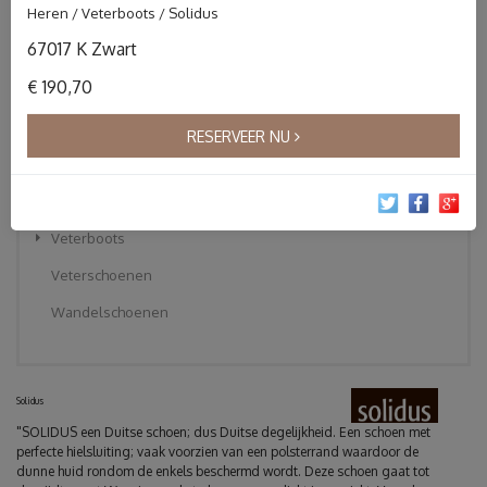
Heren / Veterboots / Solidus
Instapper
67017 K Zwart
Klittebandschoenen
€ 190,70
Pantoffels
Sandalen
RESERVEER NU
Slippers
Sneakers
Veterboots
Veterschoenen
Wandelschoenen
Solidus
"SOLIDUS een Duitse schoen; dus Duitse degelijkheid. Een schoen met
perfecte hielsluiting; vaak voorzien van een polsterrand waardoor de
dunne huid rondom de enkels beschermd wordt. Deze schoen gaat tot