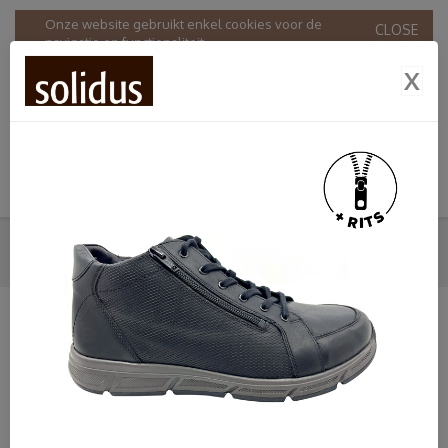
Onze website gebruikt enkel cookies voor de
CLOSE
navigatie en functionaliteit.
Door onze website te gebruiken stemt u in met ons
X
gebruik van cookies in overeenstemming met onze
Privacy & Cookie policy
.
VETERBOOTS
HOME
SHOP
HEREN
SOLIDUS
VETERBOOTS
SHOP
Dames
Heren