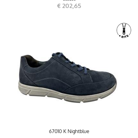
€ 202,65
67010 K Nightblue